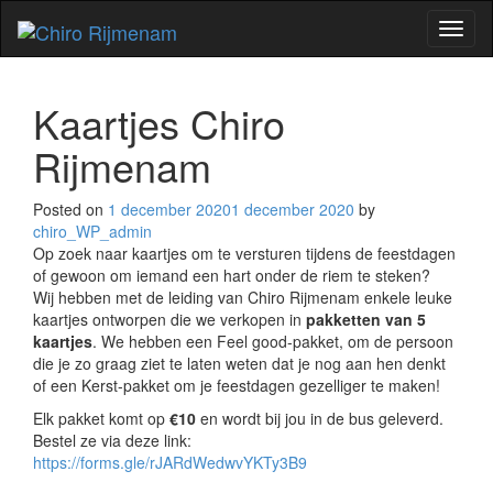
Toggl
naviga
Kaartjes Chiro
Rijmenam
Posted on
1 december 2020
1 december 2020
by
chiro_WP_admin
Op zoek naar kaartjes om te versturen tijdens de feestdagen
of gewoon om iemand een hart onder de riem te steken?
Wij hebben met de leiding van Chiro Rijmenam enkele leuke
kaartjes ontworpen die we verkopen in
pakketten van 5
kaartjes
. We hebben een Feel good-pakket, om de persoon
die je zo graag ziet te laten weten dat je nog aan hen denkt
of een Kerst-pakket om je feestdagen gezelliger te maken!
Elk pakket komt op
€10
en wordt bij jou in de bus geleverd.
Bestel ze via deze link:
https://forms.gle/rJARdWedwvYKTy3B9